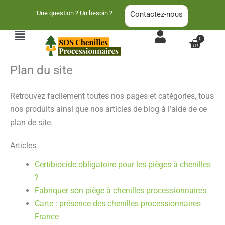
Aller
Une question ? Un besoin ?
Contactez-nous
au
contenu
Main
0
Panier
Menu
Plan du site
Retrouvez facilement toutes nos pages et catégories, tous
nos produits ainsi que nos articles de blog à l’aide de ce
plan de site.
Articles
Certibiocide obligatoire pour les pièges à chenilles
?
Fabriquer son piège à chenilles processionnaires
Carte : présence des chenilles processionnaires
France