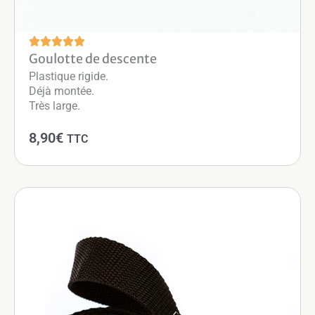
0
€
à
Goulotte de descente
2
Plastique rigide.
4
Déjà montée.
,
Très large.
9
0
8,90
€
TTC
€