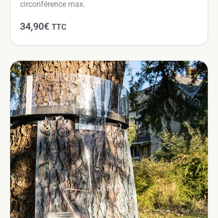
circonférence max.
,
0
34,90
€
TTC
0
€