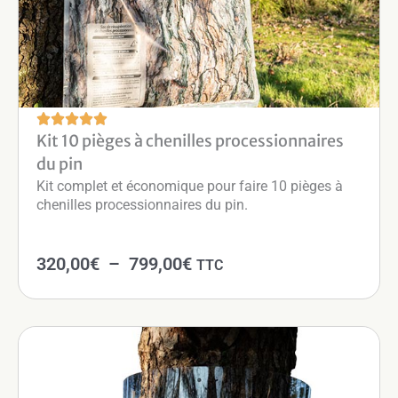
Kit 10 pièges à chenilles processionnaires
du pin
Kit complet et économique pour faire 10 pièges à
chenilles processionnaires du pin.
P
320,00
€
–
799,00
€
TTC
l
a
g
e
d