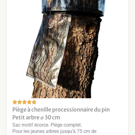
e
p
r
i
x
:
3
2
0
,
0
0
€
Piège à chenille processionnaire du pin
à
Petit arbre ⌀ 30 cm
7
Sac motif écorce. Piège complet.
9
Pour les jeunes arbres jusqu’à 75 cm de
9