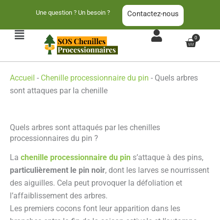
Aller
Une question ? Un besoin ?
Contactez-nous
au
contenu
Main
0
Panier
Menu
Accueil
-
Chenille processionnaire du pin
-
Quels arbres
sont attaques par la chenille
Quels arbres sont attaqués par les chenilles
processionnaires du pin ?
La
chenille processionnaire du pin
s’attaque à des pins,
particulièrement le pin noir
, dont les larves se nourrissent
des aiguilles. Cela peut provoquer la défoliation et
l’affaiblissement des arbres.
Les premiers cocons font leur apparition dans les