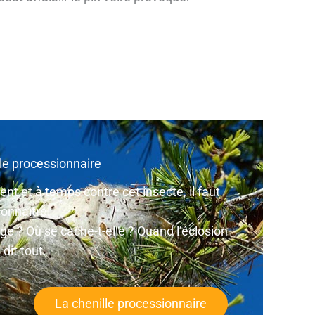
lle processionnaire
ent et à temps contre cet insecte, il faut
 connaître.
e ? Où se cache-t-elle ? Quand l’éclosion
 dit tout.
La chenille processionnaire