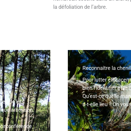
la défoliation de l’arbre.
Reconnaître la cheni
Pour lutter efficacem
bien l’identifier et le
Qu’est-ce quelle mang
les de kits
a-t-elle lieu ? On vous
aque arbre son
 circonférence