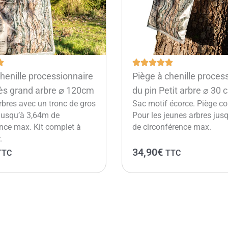
henille processionnaire
Piège à chenille proces
rès grand arbre ⌀ 120cm
du pin Petit arbre ⌀ 30 
rbres avec un tronc de gros
Sac motif écorce. Piège co
 jusqu’à 3,64m de
Pour les jeunes arbres jus
nce max. Kit complet à
de circonférence max.
.
34,90
€
TTC
TTC