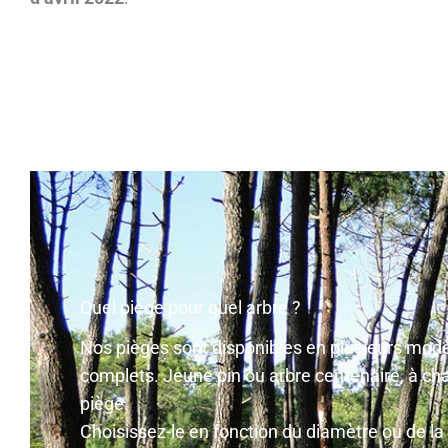
Quel piège pour quel arbre ?
Nos pièges sont disponibles en plusieurs modè
complets. Jeune pin ou arbre centenaire, à ch
piège.
Choisissez-le en fonction du diamètre ou de la