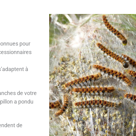
 connues pour
ocessionnaires
 s’adaptent à
anches de votre
apillon a pondu
endent de