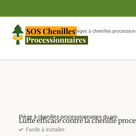
Aller
au
contenu
Pièges à chenilles procession
Piège à chenilles processionnaires du pin
Lutte efficace contre la chenille proc
Facile à installer