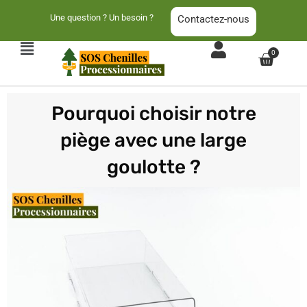
Aller
Une question ? Un besoin ?
Contactez-nous
au
contenu
Main
0
Panier
Menu
Pourquoi choisir notre
piège avec une large
goulotte ?